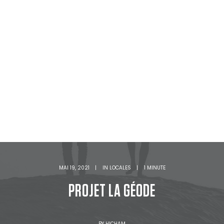
MAI 19, 2021
|
IN
LOCALES
|
1 MINUTE
PROJET LA GÉODE
BY
HICHAM