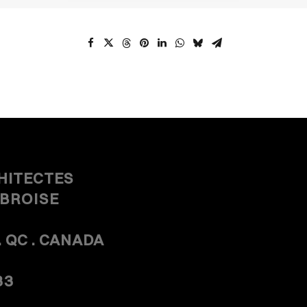
HITECTES
MBROISE
. QC . CANADA
33