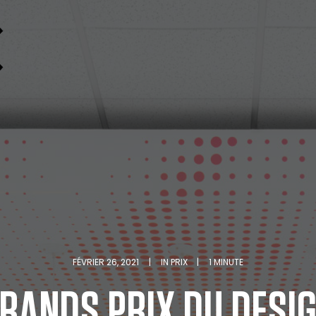
FÉVRIER 26, 2021
|
IN
PRIX
|
1 MINUTE
RANDS PRIX DU DESI