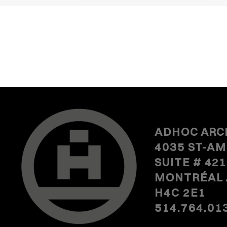
ADHOC
ARC
4035 ST-A
SUITE #
421
MONTRÉAL
H4C 2E1
514.764.01